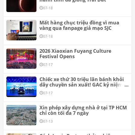
07-18
Mất hàng chục triệu đồng vì mua
vàng qua fanpage giả mạo SJC
07-18
2026 Xiaoxian Fuyang Culture
Festival Opens
07-17
Chiếc xe thứ 30 triệu lăn bánh khỏi
dây chuyền sản xuất! GAC kỷ niệm
cột mốc này cùng người dùng toàn
07-17
cầu.
Xin phép xây dựng nhà ở tại TP HCM
chỉ còn tối đa 7 ngày
07-13