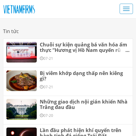
Tin tức
Chuỗi sự kiện quảng bá văn hóa ẩm
thực “Hương vị Hồ Nam quyến rũ
của Mã Vương Đôi” được khởi động
07-21
tại Thượng Hải
Bị viêm khớp dạng thấp nên kiêng
gì?
07-21
Những giao dịch nội gián khiến Nhà
Trắng đau đầu
07-20
Lần đầu phát hiện khí quyển trên
hành tinh đá giống Trái Đất