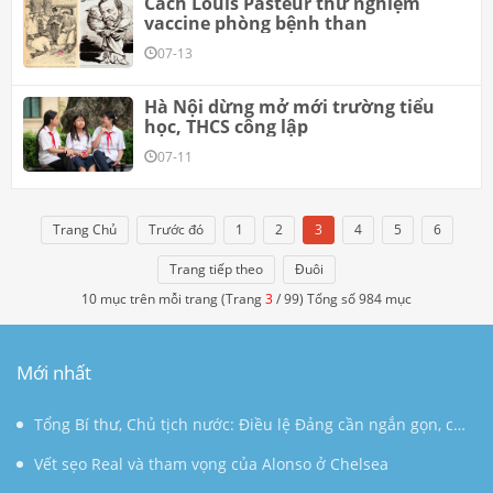
Cách Louis Pasteur thử nghiệm
vaccine phòng bệnh than
07-13
Hà Nội dừng mở mới trường tiểu
học, THCS công lập
07-11
Trang Chủ
Trước đó
1
2
3
4
5
6
Trang tiếp theo
Đuôi
10 mục trên mỗi trang (Trang
3
/ 99) Tổng số 984 mục
Mới nhất
Tổng Bí thư, Chủ tịch nước: Điều lệ Đảng cần ngắn gọn, có
sức sống lâu dài
Vết sẹo Real và tham vọng của Alonso ở Chelsea