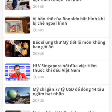
08-05
Vị hôn thê của Ronaldo bất bình khi
bị chê ngoại hình
08-05
Bác sĩ ung thư Mỹ tiết lộ món không
bao giờ ăn
08-05
HLV Singapore nói đùa việc tiêm
thuốc khi đấu Việt Nam
07-30
Mỹ chi gần 77 tỷ USD để đóng 14 tàu
ngầm hạt nhân
07-30