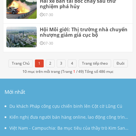
Hai xe bán tải bốc cháy sau thử
nghiệm phá hủy
07-30
Hội Môi giới: Thị trường nhà chuyển
nhượng giảm giá cục bộ
07-30
Trang Chủ
1
2
3
4
Trang tiếp theo
Đuôi
10 mục trên mỗi trang (Trang
1
/ 49) Tổng số 486 mục
Mới nhất
Du khách Pháp cõng cựu chiến binh lên Cột cờ Lũng Cú
Kiến nghị đưa người bán hàng online, lao động công trình
đóng BHXH bắt buộc
Việt Nam - Campuchia: Ba mục tiêu của thầy trò Kim Sang-