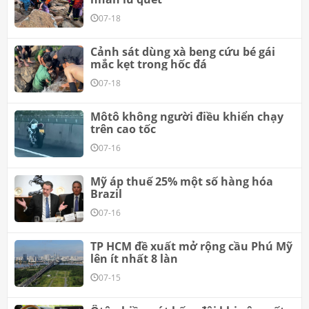
07-18
Cảnh sát dùng xà beng cứu bé gái
mắc kẹt trong hốc đá
07-18
Môtô không người điều khiển chạy
trên cao tốc
07-16
Mỹ áp thuế 25% một số hàng hóa
Brazil
07-16
TP HCM đề xuất mở rộng cầu Phú Mỹ
lên ít nhất 8 làn
07-15