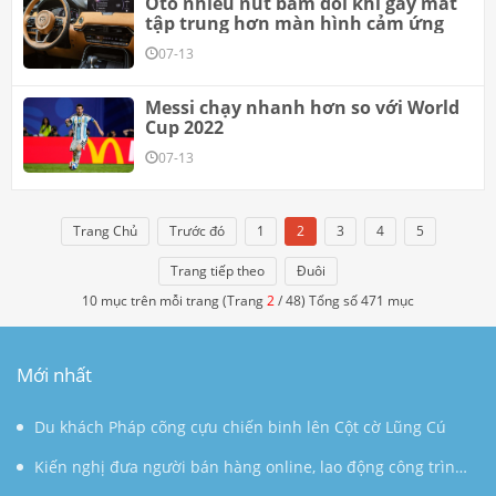
Ôtô nhiều nút bấm đôi khi gây mất
tập trung hơn màn hình cảm ứng
07-13
Messi chạy nhanh hơn so với World
Cup 2022
07-13
Trang Chủ
Trước đó
1
2
3
4
5
Trang tiếp theo
Đuôi
10 mục trên mỗi trang (Trang
2
/ 48) Tổng số 471 mục
Mới nhất
Du khách Pháp cõng cựu chiến binh lên Cột cờ Lũng Cú
Kiến nghị đưa người bán hàng online, lao động công trình