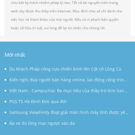
chịu bất kỳ trách nhiệm pháp lý nào. Tất cả tài nguyên trên trang
web này được thu thập trên Internet. Mục đích chia sẻ chỉ dành cho
việc học và tham khảo của mọi người. Nếu có vi phạm bản quyền
hoặc sở hữu trí tuệ, vui lòng để lại tin nhắn cho chúng tôi.
Mới nhất
Du khách Pháp cõng cựu chiến binh lên Cột cờ Lũng Cú
Kiến nghị đưa người bán hàng online, lao động công trình
đóng BHXH bắt buộc
Việt Nam - Campuchia: Ba mục tiêu của thầy trò Kim Sang-
sik
PGS.TS Hà Đình Đức qua đời
Samsung ViewFinity đoạt giải màn hình máy tính được yêu
thích
Áp xe do lông mọc ngược vào da