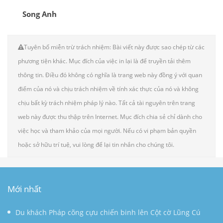
Song Anh
Tuyên bố miễn trừ trách nhiệm: Bài viết này được sao chép từ các
phương tiện khác. Mục đích của việc in lại là để truyền tải thêm
thông tin. Điều đó không có nghĩa là trang web này đồng ý với quan
điểm của nó và chịu trách nhiệm về tính xác thực của nó và không
chịu bất kỳ trách nhiệm pháp lý nào. Tất cả tài nguyên trên trang
web này được thu thập trên Internet. Mục đích chia sẻ chỉ dành cho
việc học và tham khảo của mọi người. Nếu có vi phạm bản quyền
hoặc sở hữu trí tuệ, vui lòng để lại tin nhắn cho chúng tôi.
Mới nhất
Du khách Pháp cõng cựu chiến binh lên Cột cờ Lũng Cú