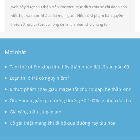
web này được thu thập trên Internet. Mục đích chia sẻ chỉ dành cho
việc học và tham khảo của mọi người. Nếu có vi phạm bản quyền
hoặc sở hữu trí tuệ, vui lòng để lại tin nhắn cho chúng tôi.
Mới nhất
Tấm thẻ nhôm giúp tìm thấy thân nhân liệt sĩ sau gần 60
năm
Loạn thị ở trẻ có nguy hiểm?
6 thực phẩm chay giàu magie tốt cho cơ bắp, hệ thần kinh
Ôtô Honda giảm giá tương đương 50-100% lệ phí trước bạ
Giá xăng, dầu cùng giảm
Cô gái thiệt mạng khi đi bộ qua đường ray tàu hỏa