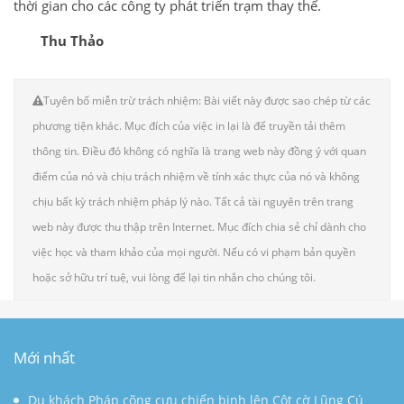
thời gian cho các công ty phát triển trạm thay thế.
Thu Thảo
Tuyên bố miễn trừ trách nhiệm: Bài viết này được sao chép từ các
phương tiện khác. Mục đích của việc in lại là để truyền tải thêm
thông tin. Điều đó không có nghĩa là trang web này đồng ý với quan
điểm của nó và chịu trách nhiệm về tính xác thực của nó và không
chịu bất kỳ trách nhiệm pháp lý nào. Tất cả tài nguyên trên trang
web này được thu thập trên Internet. Mục đích chia sẻ chỉ dành cho
việc học và tham khảo của mọi người. Nếu có vi phạm bản quyền
hoặc sở hữu trí tuệ, vui lòng để lại tin nhắn cho chúng tôi.
Mới nhất
Du khách Pháp cõng cựu chiến binh lên Cột cờ Lũng Cú