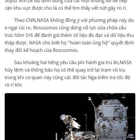
Soyuz MS-28 dự định dùng cưa cắt một khung đỡ để tiếp
cận khu vực được cho là có thể tìm thấy vết nứt gây rò rỉ.
Theo CNN,NASA không đồng ý với phương pháp này do
e ngại rủi ro. Roscosmos cũng dừng nỗ lực sửa chữa cấu
trúc hôm 5/6 để đánh giá thêm số liệu đo đạc và dữ liệu thu
thập được. NASA cho biết họ "hoàn toàn ủng hộ" quyết định
thay đổi kế hoạch của Roscosmos.
Sau khoảng hai tiếng yêu cầu phi hành gia trú ẩn,NASA
hủy lệnh và thông báo họ có thể quay trở lại trạm vũ trụ
trong khi cơ quan này cùng các đối tác Nga kiểm tra tốc độ
rò rỉ khí.