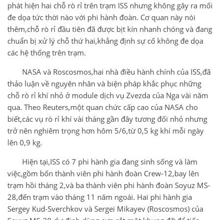
phát hiện hai chỗ rò rỉ trên trạm ISS nhưng không gây ra mối
đe dọa tức thời nào với phi hành đoàn. Cơ quan này nói
thêm,chỗ rò rỉ đầu tiên đã được bịt kín nhanh chóng và đang
chuẩn bị xử lý chỗ thứ hai,khẳng định sự cố không đe dọa
các hệ thống trên trạm.
NASA và Roscosmos,hai nhà điều hành chính của ISS,đã
thảo luận về nguyên nhân và biện pháp khắc phục những
chỗ rò rỉ khí nhỏ ở module dịch vụ Zvezda của Nga vài năm
qua. Theo Reuters,một quan chức cấp cao của NASA cho
biết,các vụ rò rỉ khí vài tháng gần đây tương đối nhỏ nhưng
trở nên nghiêm trọng hơn hôm 5/6,từ 0,5 kg khí mỗi ngày
lên 0,9 kg.
Hiện tại,ISS có 7 phi hành gia đang sinh sống và làm
việc,gồm bốn thành viên phi hành đoàn Crew-12,bay lên
trạm hồi tháng 2,và ba thành viên phi hành đoàn Soyuz MS-
28,đến trạm vào tháng 11 năm ngoái. Hai phi hành gia
Sergey Kud-Sverchkov và Sergei Mikayev (Roscosmos) của