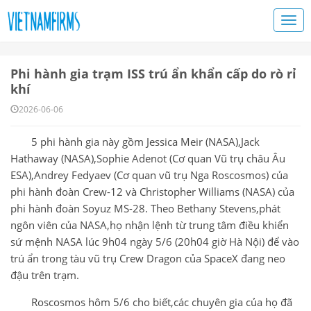
Phi hành gia trạm ISS trú ẩn khẩn cấp do rò rỉ
khí
2026-06-06
5 phi hành gia này gồm Jessica Meir (NASA),Jack
‌Hathaway (NASA),Sophie Adenot (Cơ quan Vũ trụ châu Âu
ESA),Andrey Fedyaev (Cơ quan vũ trụ Nga Roscosmos) của
phi hành đoàn Crew-12 và Christopher Williams (NASA) của
phi hành đoàn Soyuz MS-28. Theo Bethany Stevens,phát
ngôn viên của NASA,họ nhận lệnh từ trung tâm điều khiển
sứ mệnh NASA lúc 9h04 ngày 5/6 (20h04 giờ Hà Nội) để vào
trú ẩn trong tàu vũ trụ Crew Dragon của SpaceX đang neo
đậu trên trạm.
Roscosmos hôm 5/6 cho biết,các chuyên gia của họ đã