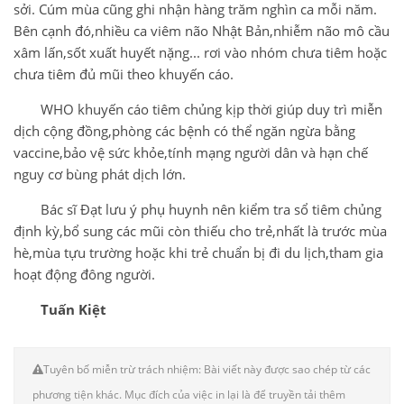
sởi. Cúm mùa cũng ghi nhận hàng trăm nghìn ca mỗi năm.
Bên cạnh đó,nhiều ca viêm não Nhật Bản,nhiễm não mô cầu
xâm lấn,sốt xuất huyết nặng... rơi vào nhóm chưa tiêm hoặc
chưa tiêm đủ mũi theo khuyến cáo.
WHO khuyến cáo tiêm chủng kịp thời giúp duy trì miễn
dịch cộng đồng,phòng các bệnh có thể ngăn ngừa bằng
vaccine,bảo vệ sức khỏe,tính mạng người dân và hạn chế
nguy cơ bùng phát dịch lớn.
Bác sĩ Đạt lưu ý phụ huynh nên kiểm tra sổ tiêm chủng
định kỳ,bổ sung các mũi còn thiếu cho trẻ,nhất là trước mùa
hè,mùa tựu trường hoặc khi trẻ chuẩn bị đi du lịch,tham gia
hoạt động đông người.
Tuấn Kiệt
Tuyên bố miễn trừ trách nhiệm: Bài viết này được sao chép từ các
phương tiện khác. Mục đích của việc in lại là để truyền tải thêm