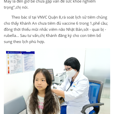
May là đến giờ bé chưa gặp vấn đề sức khỏe nghiêm
trọng",chị nói.
Theo bác sĩ tại VNVC Quận 8,rà soát lịch sử tiêm chủng
cho thấy Khánh An chưa tiêm đủ vaccine 6 trong 1,phế cầu;
đồng thời thiếu mũi nhắc viêm não Nhật Bản,sởi - quai bị -
rubella... Sau tư vấn,chị Khánh đăng ký cho con tiêm bổ
sung theo lịch phù hợp.