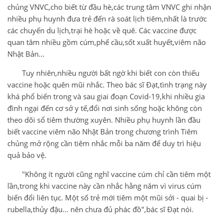
chủng VNVC,cho biết từ đầu hè,các trung tâm VNVC ghi nhận
nhiều phụ huynh đưa trẻ đến rà soát lịch tiêm,nhất là trước
các chuyến du lịch,trại hè hoặc về quê. Các vaccine được
quan tâm nhiều gồm cúm,phế cầu,sốt xuất huyết,viêm não
Nhật Bản...
Tuy nhiên,nhiều người bất ngờ khi biết con còn thiếu
vaccine hoặc quên mũi nhắc. Theo bác sĩ Đạt,tình trạng này
khá phổ biến trong và sau giai đoạn Covid-19,khi nhiều gia
đình ngại đến cơ sở y tế,đổi nơi sinh sống hoặc không còn
theo dõi sổ tiêm thường xuyên. Nhiều phụ huynh lần đầu
biết vaccine viêm não Nhật Bản trong chương trình Tiêm
chủng mở rộng cần tiêm nhắc mỗi ba năm để duy trì hiệu
quả bảo vệ.
"Không ít người cũng nghĩ vaccine cúm chỉ cần tiêm một
lần,trong khi vaccine này cần nhắc hằng năm vì virus cúm
biến đổi liên tục. Một số trẻ mới tiêm một mũi sởi - quai bị -
rubella,thủy đậu... nên chưa đủ phác đồ",bác sĩ Đạt nói.