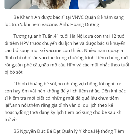
Bé Khánh An được bác sĩ tại VNVC Quận 8 khám sàng
lọc trước khi tiêm vaccine. Ảnh: Hoàng Dương
Tương tự,anh Tuấn,41 tuổi,Hà Nội,đưa con trai 12 tuổi
đi tiêm HPV trước chuyến du lịch hè và được bác sĩ khuyến
cáo bổ sung một số vaccine còn thiếu. Nhiều năm qua,gia
đình chỉ nhớ các vaccine trong chương trình Tiêm chủng mở
rộng,còn phế cầu,não mô cầu,HPV và các mũi nhắc theo tuổi
bị bỏ sót.
"Thỉnh thoảng bé sốt,ho nhưng vợ chồng tôi nghĩ trẻ
con hay ốm vặt nên không để ý lịch tiêm nhắc. Đến khi bác
sĩ kiểm tra mới biết có những mũi đã quá lâu chưa tiêm
lại",anh nói,thêm rằng gia đình vẫn đi du lịch theo kế
hoạch,đồng thời đăng ký lịch tiêm bổ sung cho bé sau khi
trở về.
BS Nguyễn Đức Bá Đạt,Quản lý Y khoa,Hệ thống Tiêm