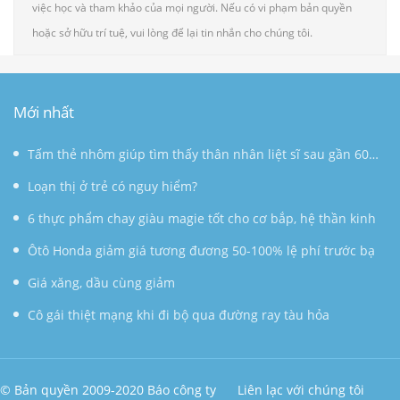
việc học và tham khảo của mọi người. Nếu có vi phạm bản quyền
hoặc sở hữu trí tuệ, vui lòng để lại tin nhắn cho chúng tôi.
Mới nhất
Tấm thẻ nhôm giúp tìm thấy thân nhân liệt sĩ sau gần 60
năm
Loạn thị ở trẻ có nguy hiểm?
6 thực phẩm chay giàu magie tốt cho cơ bắp, hệ thần kinh
Ôtô Honda giảm giá tương đương 50-100% lệ phí trước bạ
Giá xăng, dầu cùng giảm
Cô gái thiệt mạng khi đi bộ qua đường ray tàu hỏa
© Bản quyền 2009-2020 Báo công ty
Liên lạc với chúng tôi