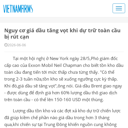
Nguy cơ giá dầu tăng vọt khi dự trữ toàn cầu
bị rút cạn
2026-06-06
Tại một hội nghị ở New York ngày 28/5,Phó giám đốc
cấp cao của Exxon Mobil Neil Chapman cho biết tồn kho dầu
toàn cầu đang tiến tới mức thấp chưa từng thấy. "Có thể
trong 2-3 tuần nữa,tồn kho sẽ xuống ngưỡng cực kỳ thấp.
Khi đó,giá dầu sẽ tăng vọt",ông nói. Giá dầu Brent giao ngay
- được dùng để định giá hơn 60% lượng dầu thô giao dịch
trên toàn cầu - có thể lên 150-160 USD một thùng.
Lượng dầu tồn kho và các đợt xả kho dự trữ chiến lược
đã giúp kiềm chế phần nào giá dầu trong hơn 3 tháng
qua,khi chiến sự tại Trung Đông khiến nguồn cung không