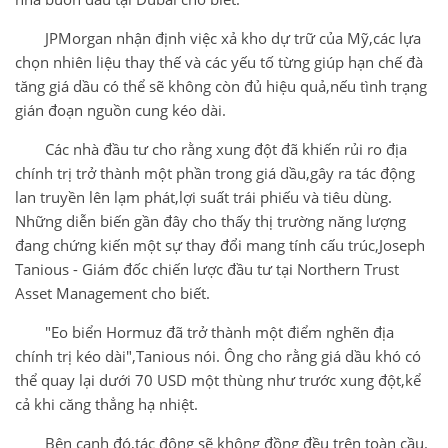
JPMorgan nhận định việc xả kho dự trữ của Mỹ,các lựa
chọn nhiên liệu thay thế và các yếu tố từng giúp hạn chế đà
tăng giá dầu có thể sẽ không còn đủ hiệu quả,nếu tình trạng
gián đoạn nguồn cung kéo dài.
Các nhà đầu tư cho rằng xung đột đã khiến rủi ro địa
chính trị trở thành một phần trong giá dầu,gây ra tác động
lan truyền lên lạm phát,lợi suất trái phiếu và tiêu dùng.
Những diễn biến gần đây cho thấy thị trường năng lượng
đang chứng kiến một sự thay đổi mang tính cấu trúc,Joseph
Tanious - Giám đốc chiến lược đầu tư tại Northern Trust
Asset Management cho biết.
"Eo biển Hormuz đã trở thành một điểm nghẽn địa
chính trị kéo dài",Tanious nói. Ông cho rằng giá dầu khó có
thể quay lại dưới 70 USD một thùng như trước xung đột,kể
cả khi căng thẳng hạ nhiệt.
Bên cạnh đó,tác động sẽ không đồng đều trên toàn cầu.