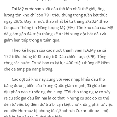
Tại Mỹ,nước sản xuất dầu thô lớn nhất thế giới,tổng
lượng tồn kho chỉ còn 791 triệu thùng trong tuần kết thúc
ngày 29/5. Đây là mức thấp nhất kể từ tháng 2/2024,theo
Cơ quan Thông tin Năng lượng Mỹ (EIA). Tồn kho dầu của Mỹ
đã giảm gần 64 triệu thùng kể từ khi xung đột bắt đầu và
giảm liên tiếp trong 8 tuần qua.
Theo kế hoạch của các nước thành viên IEA,Mỹ sẽ xả
172 triệu thùng từ Kho dự trữ Dầu chiến lược (SPR). Tổng
cộng,các nước IEA sẽ bán ra kỷ lục 400 triệu thùng để kiềm
chế đà tăng giá năng lượng.
Các đợt xả kho này,cùng với việc nhập khẩu dầu thô
bằng đường biển của Trung Quốc giảm mạnh,đã giúp làm
dịu phần nào cú sốc nguồn cung. "Tôi cho rằng nguy cơ xảy
ra cú sốc giá dầu lần hai là có thật. Nhưng cú sốc đó có thể
đến từ việc bộ đệm dự trữ bị cạn kiệt,chứ không phải từ việc
eo biển Hormuz bị phong tỏa",Shohruh Zukhritdinov - một
nhà buôn dầu tại Dubai cho biết.