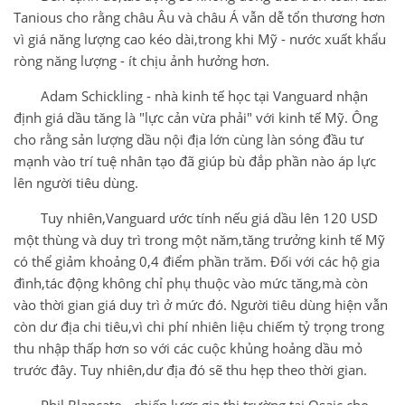
Tanious cho rằng châu Âu và châu Á vẫn dễ tổn thương hơn
vì giá năng lượng cao kéo dài,trong khi Mỹ - nước xuất khẩu
ròng năng lượng - ít chịu ảnh hưởng hơn.
Adam Schickling - nhà kinh tế học tại Vanguard nhận
định giá dầu tăng là "lực cản vừa phải" với kinh tế Mỹ. Ông
cho rằng sản lượng dầu nội địa lớn cùng làn sóng đầu tư
mạnh vào trí tuệ nhân tạo đã giúp bù đắp phần nào áp lực
lên người tiêu dùng.
Tuy nhiên,Vanguard ước tính nếu giá dầu lên 120 USD
một thùng và duy trì trong một năm,tăng trưởng kinh tế Mỹ
có thể giảm khoảng 0,4 điểm phần trăm. Đối với các hộ gia
đình,tác động không chỉ phụ thuộc vào mức tăng,mà còn
vào thời gian giá duy trì ở mức đó. Người tiêu dùng hiện vẫn
còn dư địa chi tiêu,vì chi phí nhiên liệu chiếm tỷ trọng trong
thu nhập thấp hơn so với các cuộc khủng hoảng dầu mỏ
trước đây. Tuy nhiên,dư địa đó sẽ thu hẹp theo thời gian.
Phil Blancato - chiến lược gia thị trường tại Osaic cho