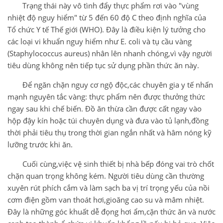
Trạng thái này vô tình đẩy thực phẩm rơi vào "vùng
nhiệt độ nguy hiểm" từ 5 đến 60 độ C theo định nghĩa của
Tổ chức Y tế Thế giới (WHO). Đây là điều kiện lý tưởng cho
các loại vi khuẩn nguy hiểm như E. coli và tụ cầu vàng
(Staphylococcus aureus) nhân lên nhanh chóng,vì vậy người
tiêu dùng không nên tiếp tục sử dụng phần thức ăn này.
Để ngăn chặn nguy cơ ngộ độc,các chuyên gia y tế nhấn
mạnh nguyên tắc vàng: thực phẩm nên được thưởng thức
ngay sau khi chế biến. Đồ ăn thừa cần được cất ngay vào
hộp đậy kín hoặc túi chuyên dụng và đưa vào tủ lạnh,đồng
thời phải tiêu thụ trong thời gian ngắn nhất và hâm nóng kỹ
lưỡng trước khi ăn.
Cuối cùng,việc vệ sinh thiết bị nhà bếp đóng vai trò chốt
chặn quan trọng không kém. Người tiêu dùng cần thường
xuyên rút phích cắm và làm sạch ba vị trí trọng yếu của nồi
cơm điện gồm van thoát hơi,gioăng cao su và mâm nhiệt.
Đây là những góc khuất dễ đọng hơi ẩm,cặn thức ăn và nước