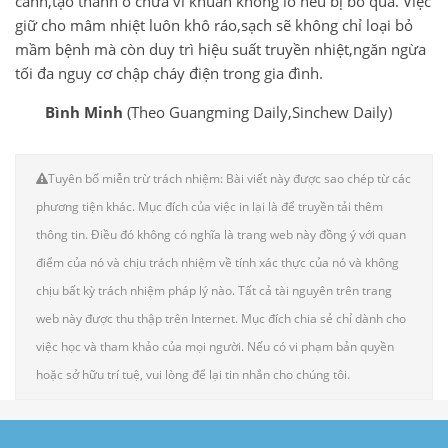
canh,tạo thành ổ chứa vi khuẩn khổng lồ nếu bị bỏ qua. Việc
giữ cho mâm nhiệt luôn khô ráo,sạch sẽ không chỉ loại bỏ
mầm bệnh mà còn duy trì hiệu suất truyền nhiệt,ngăn ngừa
tối đa nguy cơ chập cháy điện trong gia đình.
Bình Minh
(Theo Guangming Daily,Sinchew Daily)
Tuyên bố miễn trừ trách nhiệm: Bài viết này được sao chép từ các
phương tiện khác. Mục đích của việc in lại là để truyền tải thêm
thông tin. Điều đó không có nghĩa là trang web này đồng ý với quan
điểm của nó và chịu trách nhiệm về tính xác thực của nó và không
chịu bất kỳ trách nhiệm pháp lý nào. Tất cả tài nguyên trên trang
web này được thu thập trên Internet. Mục đích chia sẻ chỉ dành cho
việc học và tham khảo của mọi người. Nếu có vi phạm bản quyền
hoặc sở hữu trí tuệ, vui lòng để lại tin nhắn cho chúng tôi.