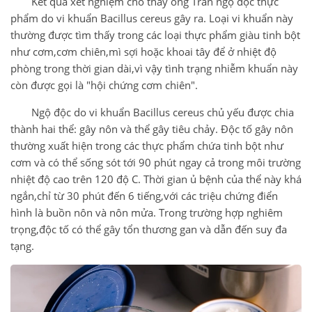
Kết quả xét nghiệm cho thấy ông Trần ngộ độc thực
phẩm do vi khuẩn Bacillus cereus gây ra. Loại vi khuẩn này
thường được tìm thấy trong các loại thực phẩm giàu tinh bột
như cơm,cơm chiên,mì sợi hoặc khoai tây để ở nhiệt độ
phòng trong thời gian dài,vì vậy tình trạng nhiễm khuẩn này
còn được gọi là "hội chứng cơm chiên".
Ngộ độc do vi khuẩn Bacillus cereus chủ yếu được chia
thành hai thể: gây nôn và thể gây tiêu chảy. Độc tố gây nôn
thường xuất hiện trong các thực phẩm chứa tinh bột như
cơm và có thể sống sót tới 90 phút ngay cả trong môi trường
nhiệt độ cao trên 120 độ C. Thời gian ủ bệnh của thể này khá
ngắn,chỉ từ 30 phút đến 6 tiếng,với các triệu chứng điển
hình là buồn nôn và nôn mửa. Trong trường hợp nghiêm
trọng,độc tố có thể gây tổn thương gan và dẫn đến suy đa
tạng.