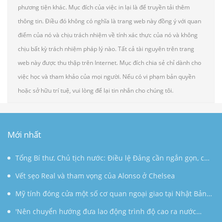
phương tiện khác. Mục đích của việc in lại là để truyền tải thêm
thông tin. Điều đó không có nghĩa là trang web này đồng ý với quan
điểm của nó và chịu trách nhiệm về tính xác thực của nó và không
chịu bất kỳ trách nhiệm pháp lý nào. Tất cả tài nguyên trên trang
web này được thu thập trên Internet. Mục đích chia sẻ chỉ dành cho
việc học và tham khảo của mọi người. Nếu có vi phạm bản quyền
hoặc sở hữu trí tuệ, vui lòng để lại tin nhắn cho chúng tôi.
Mới nhất
Tổng Bí thư, Chủ tịch nước: Điều lệ Đảng cần ngắn gọn, có
sức sống lâu dài
Vết sẹo Real và tham vọng của Alonso ở Chelsea
Mỹ tính đóng cửa một số cơ quan ngoại giao tại Nhật Bản,
Canada, Indonesia
'Nên chuyển hướng đưa lao động trình độ cao ra nước