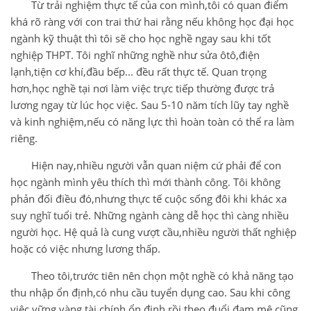
Từ trải nghiệm thực tế của con mình,tôi có quan điểm
khá rõ ràng với con trai thứ hai rằng nếu không học đại học
ngành kỹ thuật thì tôi sẽ cho học nghề ngay sau khi tốt
nghiệp THPT. Tôi nghĩ những nghề như sửa ôtô,điện
lạnh,tiện cơ khí,đầu bếp... đều rất thực tế. Quan trọng
hơn,học nghề tại nơi làm việc trực tiếp thường được trả
lương ngay từ lúc học việc. Sau 5-10 năm tích lũy tay nghề
và kinh nghiệm,nếu có năng lực thì hoàn toàn có thể ra làm
riêng.
Hiện nay,nhiều người vẫn quan niệm cứ phải để con
học ngành mình yêu thích thì mới thành công. Tôi không
phản đối điều đó,nhưng thực tế cuộc sống đôi khi khác xa
suy nghĩ tuổi trẻ. Những ngành càng dễ học thì càng nhiều
người học. Hệ quả là cung vượt cầu,nhiều người thất nghiệp
hoặc có việc nhưng lương thấp.
Theo tôi,trước tiên nên chọn một nghề có khả năng tạo
thu nhập ổn định,có nhu cầu tuyển dụng cao. Sau khi công
việc vững vàng,tài chính ổn định rồi theo đuổi đam mê cũng