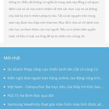
thông tin. Điều đó không có nghĩa là trang web này đồng ý với quan
điểm của nó và chịu trách nhiệm về tính xác thực của nó và không
chịu bất kỳ trách nhiệm pháp lý nào. Tất cả tài nguyên trên trang
web này được thu thập trên Internet. Mục đích chia sẻ chỉ dành cho
việc học và tham khảo của mọi người. Nếu có vi phạm bản quyền
hoặc sở hữu trí tuệ, vui lòng để lại tin nhắn cho chúng tôi.
Mới nhất
Du khách Pháp cõng cựu chiến binh lên Cột cờ Lũng Cú
Kiến nghị đưa người bán hàng online, lao động công trình
đóng BHXH bắt buộc
Việt Nam - Campuchia: Ba mục tiêu của thầy trò Kim Sang-
sik
PGS.TS Hà Đình Đức qua đời
Samsung ViewFinity đoạt giải màn hình máy tính được yêu