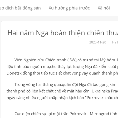
ao dịch bất động sản
Xu hướng phía trước
Xã hội
Hai năm Nga hoàn thiện chiến thuậ
2025-11-20
Hai
Viện Nghiên cứu Chiến tranh (ISW),có trụ sở tại Mỹ,hôm 
liệu tình báo nguồn mở,cho thấy lực lượng Nga đã kiểm soát 
Donetsk,đồng thời tiếp tục siết chặt vòng vây quanh thành p
Trong vòng hai tháng qua,quân đội Nga đã tạo gọng kìm
thành phố có liên kết chặt chẽ về mặt hậu cần. Ukrainska Pra
ngày càng nhiều người chấp nhận kịch bản "Pokrovsk chắc chắ
Cục diện chiến sự tại mặt trận Pokrovsk - Mirnograd tín