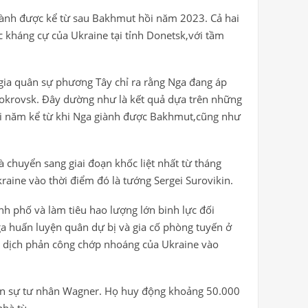
giành được kể từ sau Bakhmut hồi năm 2023. Cả hai
c kháng cự của Ukraine tại tỉnh Donetsk,với tầm
n gia quân sự phương Tây chỉ ra rằng Nga đang áp
Pokrovsk. Đây dường như là kết quả dựa trên những
hai năm kể từ khi Nga giành được Bakhmut,cũng như
 chuyển sang giai đoạn khốc liệt nhất từ tháng
raine vào thời điểm đó là tướng Sergei Surovikin.
h phố và làm tiêu hao lượng lớn binh lực đối
a huấn luyện quân dự bị và gia cố phòng tuyến ở
n dịch phản công chớp nhoáng của Ukraine vào
uân sự tư nhân Wagner. Họ huy động khoảng 50.000