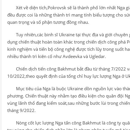
Xét về diện tích,Pokrovsk sẽ là thành phố lớn nhất Nga 
đều được coi là những thành trì mang tính biểu tượng cho sứ
quan trọng và số phận tương đồng nhau.
Tuy nhiên,các binh sĩ Ukraine tại thực địa và giới chuyê
dụng chiến thuật hoàn toàn khác trong chiến dịch công phá 
kinh nghiệm và tiến bộ công nghệ được tích lũy trong suốt 
nhiều thành trì kiên cố như Avdeevka và Ugledar.
Chiến dịch tiến công Bakhmut bắt đầu từ tháng 7/2022 và
10/2022,theo quyết định của tổng chỉ huy lực lượng Nga ở Uk
Mục tiêu của Nga là buộc Ukraine dồn nguồn lực vào thàn
phương. Chiến thuật này nhằm tạo điều kiện cho quân đội Ng
vùng lãnh thổ đang kiểm soát,sau những bước lùi trong chiế
tháng 9/2022.
Nòng cốt lực lượng Nga tấn công Bakhmut là công ty q